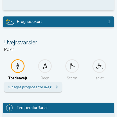
Prognosekort
i dag
Uvejrsvarsler
Polen
Tordenvejr
Regn
Storm
Isglat
3-døgns prognose for uvejr
TemperaturRadar