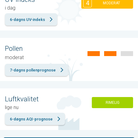
4
MODERAT
i dag
6-døgns UV-indeks
Pollen
moderat
7-døgns pollenprognose
Luftkvalitet
RIMELIG
lige nu
6-døgns AQI-prognose