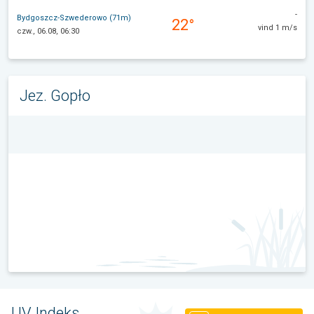
-
Bydgoszcz-Szwederowo (71m)
22°
vind 1 m/s
czw., 06.08, 06:30
Jez. Gopło
UV Indeks