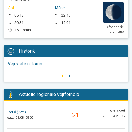
Sol
Måne
05.13
22.45
20.31
15.01
Aftagende
15t 18min
halvmåne
Historik
Vejrstation Torun
Aktuelle regionale vejrforhold
overskyet
Toruń (72m)
21°
vind SØ 2 m/s
czw., 06.08, 05:00