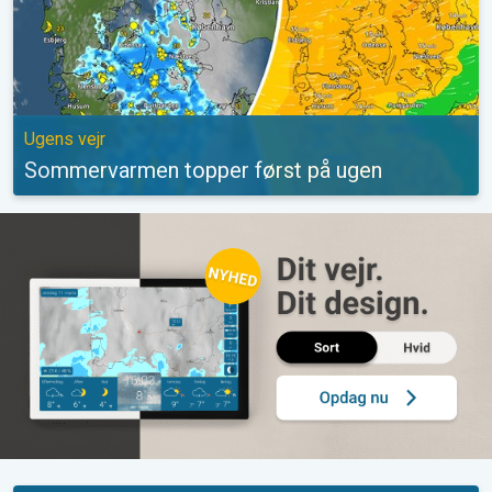
Ugens vejr
Sommervarmen topper først på ugen