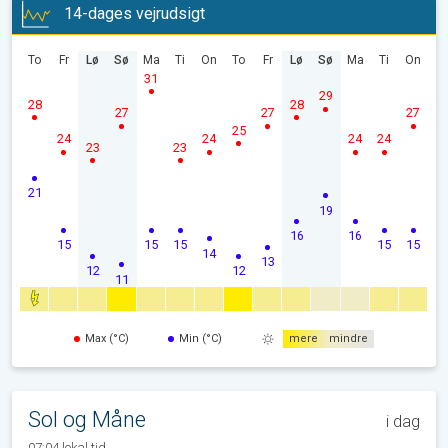
14-dages vejrudsigt
To
Fr
Lø
Sø
Ma
Ti
On
To
Fr
Lø
Sø
Ma
Ti
On
31
29
28
28
27
27
27
25
24
24
24
24
23
23
21
19
16
16
15
15
15
15
15
14
13
12
12
11
Max (°C)
Min (°C)
mere
mindre
Sol og Måne
i dag
07:04 lokal tid