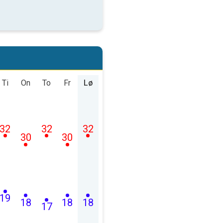
Ti
On
To
Fr
Lø
32
32
32
30
30
19
18
18
18
17