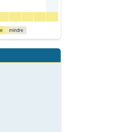
e
mindre