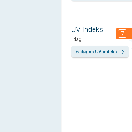
UV Indeks
7
i dag
6-døgns UV-indeks