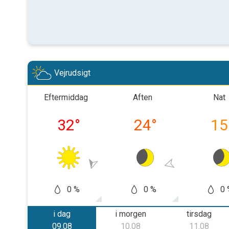
Vejrudsigt
Eftermiddag
Aften
Nat
32
°
24
°
15
0 %
0 %
0 
i dag
i morgen
tirsdag
09.08
10.08
11.08