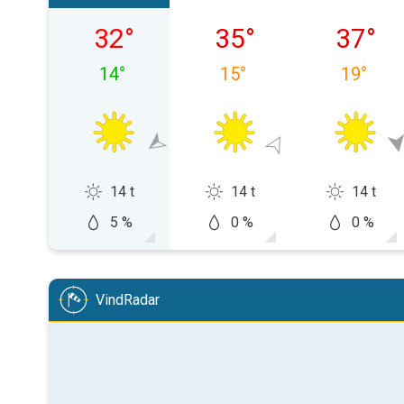
søndag 09.08
mandag 10.08
tirsdag 
32
°
35
°
37
°
14
°
15
°
19
°
14 t
14 t
14 t
5 %
0 %
0 %
VindRadar