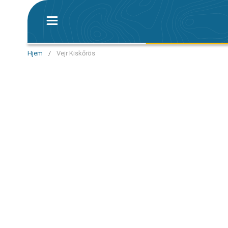
Hjem
/
Vejr Kiskőrös