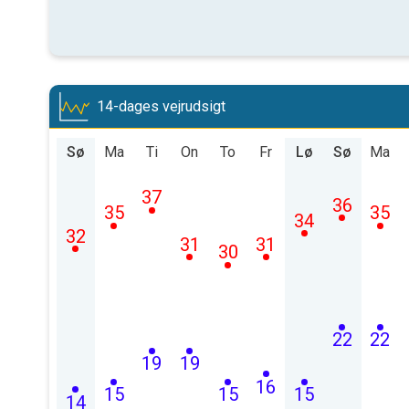
14-dages vejrudsigt
Sø
Ma
Ti
On
To
Fr
Lø
Sø
Ma
37
36
35
35
34
32
31
31
30
22
22
19
19
16
15
15
15
14