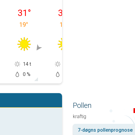
11.08
onsdag 12.08
torsdag 13.08
fredag 14.08
31
°
30
°
31
°
19
°
15
°
16
°
14 t
14 t
14 t
0 %
0 %
10 %
Pollen
kraftig
7-døgns pollenprognose