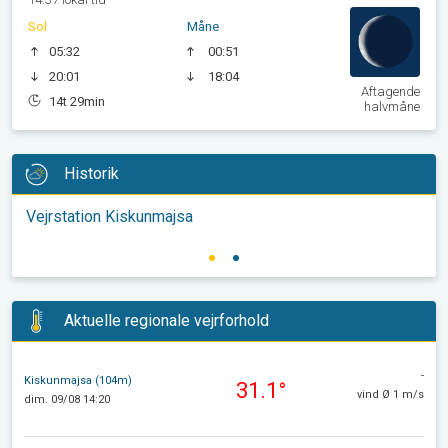
Sol
Måne
05:32
00:51
20:01
18:04
Aftagende
14t 29min
halvmåne
Historik
Vejrstation Kiskunmajsa
Aktuelle regionale vejrforhold
-
Kiskunmajsa (104m)
31.1°
vind Ø 1 m/s
dim. 09/08 14:20