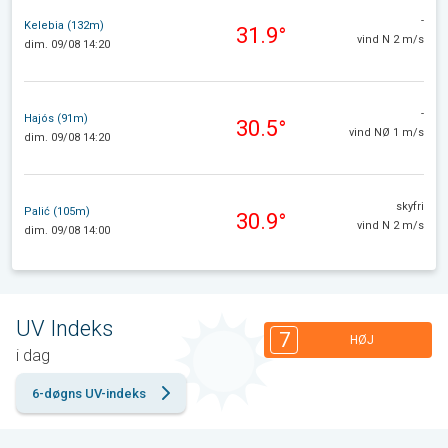
-
Kelebia (132m)
31.9°
vind N 2 m/s
dim. 09/08 14:20
-
Hajós (91m)
30.5°
vind NØ 1 m/s
dim. 09/08 14:20
skyfri
Palić (105m)
30.9°
vind N 2 m/s
dim. 09/08 14:00
UV Indeks
7
HØJ
i dag
6-døgns UV-indeks