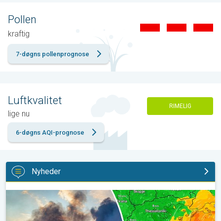
Pollen
kraftig
7-døgns pollenprognose
Luftkvalitet
RIMELIG
lige nu
6-døgns AQI-prognose
Nyheder
Skovbrande hærger også i Sydøsteuropa. Hed varme og kraftig v