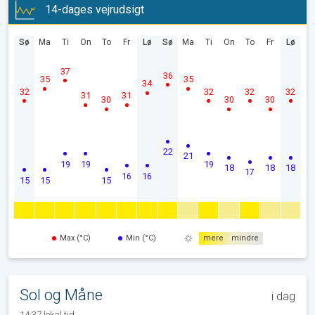
14-dages vejrudsigt
Sø
Ma
Ti
On
To
Fr
Lø
Sø
Ma
Ti
On
To
Fr
Lø
37
36
35
35
34
32
32
32
32
31
31
30
30
30
22
21
19
19
19
18
18
18
17
16
16
15
15
15
Max (°C)
Min (°C)
mere
mindre
Sol og Måne
i dag
14:37 lokal tid