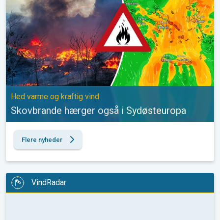
Hed varme og kraftig vind
Skovbrande hærger også i Sydøsteuropa
Flere nyheder
VindRadar