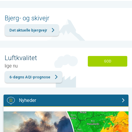
Bjerg- og skivejr
Det aktuelle bjergvejr
Luftkvalitet
GOD
lige nu
6-døgns AQI-prognose
Nyheder
Skovbrande hærger også i Sydøsteuropa. Hed varme og kraftig v