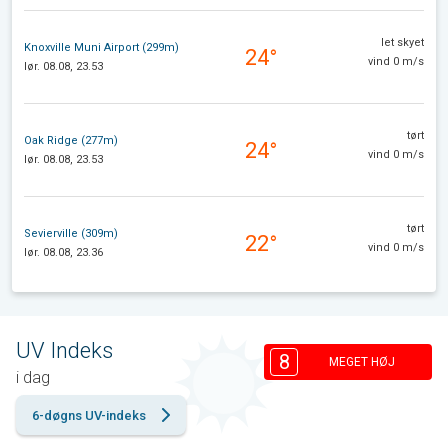
let skyet
Knoxville Muni Airport (299m)
24°
vind 0 m/s
lør. 08.08, 23.53
tørt
Oak Ridge (277m)
24°
vind 0 m/s
lør. 08.08, 23.53
tørt
Sevierville (309m)
22°
vind 0 m/s
lør. 08.08, 23.36
UV Indeks
8
MEGET HØJ
i dag
6-døgns UV-indeks