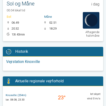
Sol og Måne
i dag
00.04 lokal tid
Sol
Måne
06.49
02.51
20.32
18.29
Aftagende
13t 43min
halvmåne
Historik
Vejrstation Knoxville
Aktuelle regionale vejrforhold
let skyet
Knoxville (254m)
23°
vind 0 m/s
lør. 08.08, 23.30