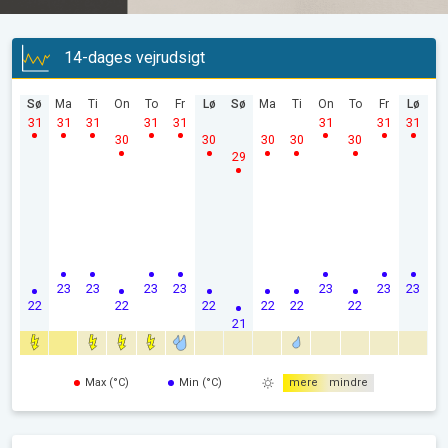
14-dages vejrudsigt
Sø
Ma
Ti
On
To
Fr
Lø
Sø
Ma
Ti
On
To
Fr
Lø
31
31
31
31
31
31
31
31
30
30
30
30
30
29
23
23
23
23
23
23
23
22
22
22
22
22
22
21
Max (°C)
Min (°C)
mere
mindre