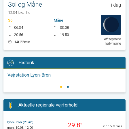
Sol og Måne
i dag
12.34 lokal tid
Sol
Måne
06.34
03.08
20.56
19.50
Aftagende
14t 22min
halvmåne
Historik
Vejrstation Lyon-Bron
Aktuelle regionale vejrforhold
-
Lyon-Bron (202m)
29.8°
vind V 3 m/s
man. 10.08, 12.00