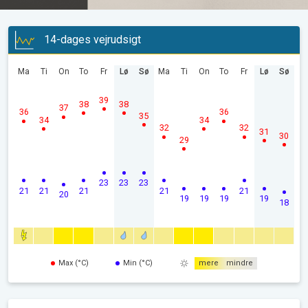
14-dages vejrudsigt
Ma
Ti
On
To
Fr
Lø
Sø
Ma
Ti
On
To
Fr
Lø
Sø
39
38
38
37
36
36
35
34
34
32
32
31
30
29
23
23
23
21
21
21
21
21
20
19
19
19
19
18
Max (°C)
Min (°C)
mere
mindre