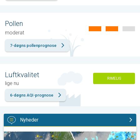
Pollen
moderat
7-døgns pollenprognose
Luftkvalitet
RIMELIG
lige nu
6-døgns AQI-prognose
Nyheder
Sol og varme vender retur. Weekendens vejr. . .