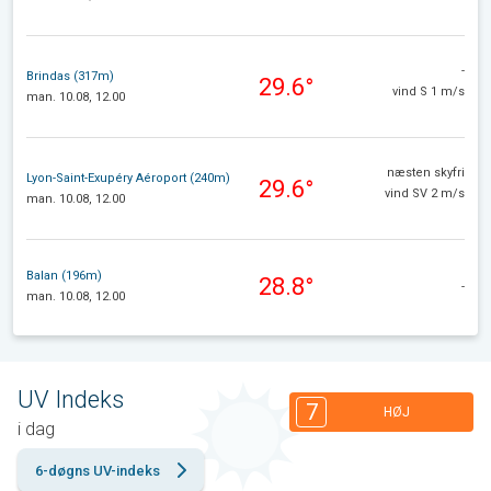
-
Brindas (317m)
29.6°
vind S 1 m/s
man. 10.08, 12.00
næsten skyfri
Lyon-Saint-Exupéry Aéroport (240m)
29.6°
vind SV 2 m/s
man. 10.08, 12.00
Balan (196m)
28.8°
-
man. 10.08, 12.00
UV Indeks
7
HØJ
i dag
6-døgns UV-indeks