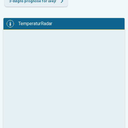
3-døgns prognose for uvejr
TemperaturRadar