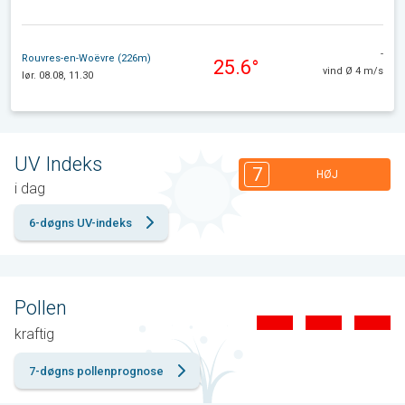
-
Rouvres-en-Woëvre (226m)
25.6°
vind Ø 4 m/s
lør. 08.08, 11.30
UV Indeks
7
HØJ
i dag
6-døgns UV-indeks
Pollen
kraftig
7-døgns pollenprognose