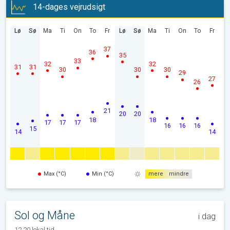
14-dages vejrudsigt
Lø
Sø
Ma
Ti
On
To
Fr
Lø
Sø
Ma
Ti
On
To
Fr
37
36
35
33
32
32
31
31
30
30
30
29
27
26
21
20
20
18
18
17
17
17
16
16
16
15
14
14
Max (°C)
Min (°C)
mere
mindre
Sol og Måne
i dag
12.20 lokal tid