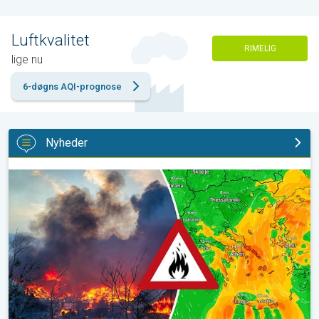
Luftkvalitet
RIMELIG
lige nu
6-døgns AQI-prognose
Nyheder
Skovbrande hærger også i Sydøsteuropa. Hed varme og kraftig v