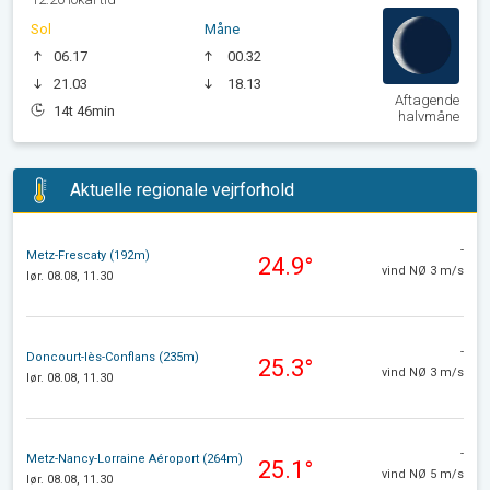
Sol
Måne
06.17
00.32
21.03
18.13
Aftagende
14t 46min
halvmåne
Aktuelle regionale vejrforhold
-
Metz-Frescaty (192m)
24.9°
vind NØ 3 m/s
lør. 08.08, 11.30
-
Doncourt-lès-Conflans (235m)
25.3°
vind NØ 3 m/s
lør. 08.08, 11.30
-
Metz-Nancy-Lorraine Aéroport (264m)
25.1°
vind NØ 5 m/s
lør. 08.08, 11.30