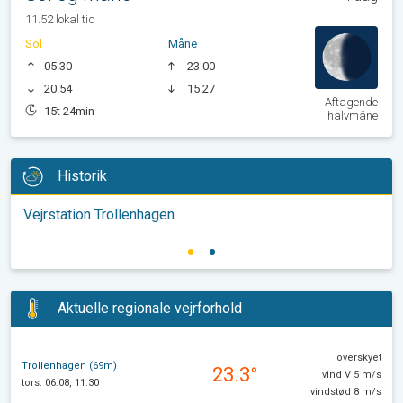
11.52 lokal tid
Sol
Måne
05.30
23.00
20.54
15.27
Aftagende
15t 24min
halvmåne
Historik
Vejrstation Trollenhagen
Aktuelle regionale vejrforhold
overskyet
Trollenhagen (69m)
23.3°
vind V 5 m/s
tors. 06.08, 11.30
vindstød 8 m/s