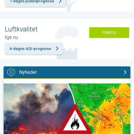
7-døgns pollenprognose
Luftkvalitet
RIMELIG
lige nu
6-døgns AQI-prognose
Nyheder
Skovbrande hærger også i Sydøsteuropa. Hed varme og kraftig v