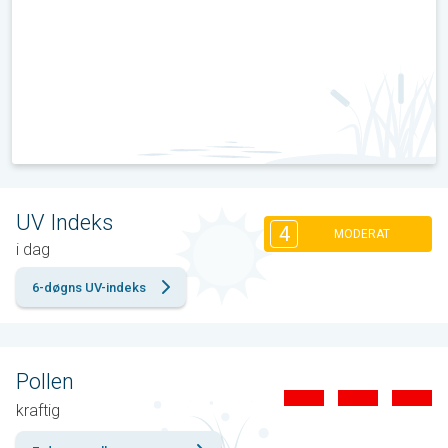
UV Indeks
4
MODERAT
i dag
6-døgns UV-indeks
Pollen
kraftig