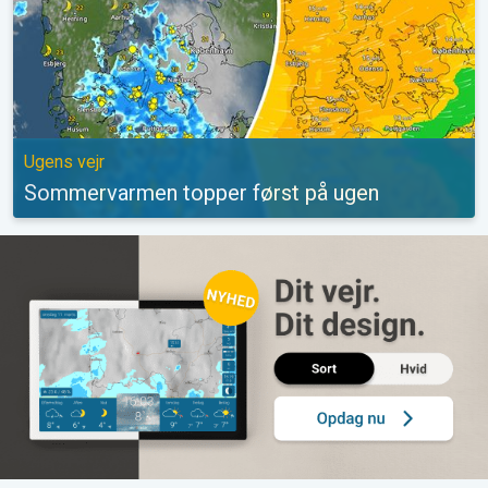
Ugens vejr
Sommervarmen topper først på ugen