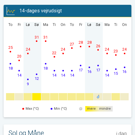
14-dages vejrudsigt
To
Fr
Lø
Sø
Ma
Ti
On
To
Fr
Lø
Sø
Ma
Ti
On
31
31
28
28
27
26
25
24
24
24
24
23
22
20
18
18
17
17
16
16
15
14
14
14
14
14
12
9
Max (°C)
Min (°C)
mere
mindre
Sol og Måne
i dag