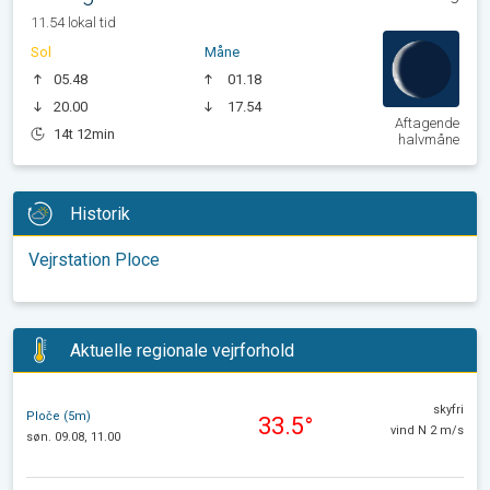
11.54 lokal tid
Sol
Måne
05.48
01.18
20.00
17.54
Aftagende
14t 12min
halvmåne
Historik
Vejrstation Ploce
Aktuelle regionale vejrforhold
skyfri
Ploče (5m)
33.5°
vind N 2 m/s
søn. 09.08, 11.00