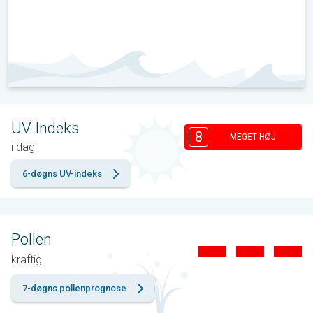
UV Indeks
8
MEGET HØJ
i dag
6-døgns UV-indeks
Pollen
kraftig
7-døgns pollenprognose