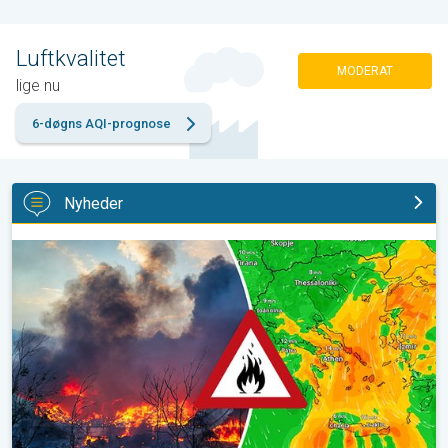
Luftkvalitet
MODERAT
lige nu
6-døgns AQI-prognose
Nyheder
Skovbrande hærger også i Sydøsteuropa. Hed varme og kraftig v