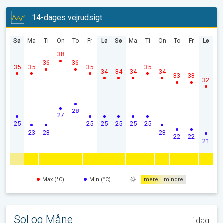
14-dages vejrudsigt
Sø
Ma
Ti
On
To
Fr
Lø
Sø
Ma
Ti
On
To
Fr
Lø
38
36
36
35
35
35
35
34
34
34
34
33
33
32
28
27
25
25
25
25
25
25
23
23
23
22
22
21
Max (°C)
Min (°C)
mere
mindre
Sol og Måne
i dag