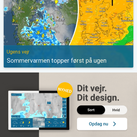
Ugens vejr
Sommervarmen topper først på ugen