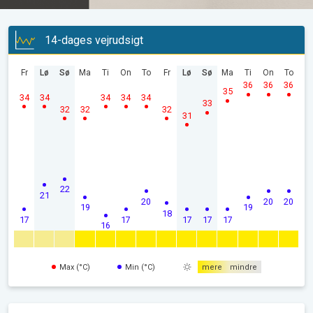
14-dages vejrudsigt
Fr
Lø
Sø
Ma
Ti
On
To
Fr
Lø
Sø
Ma
Ti
On
To
36
36
36
35
34
34
34
34
34
33
32
32
32
31
22
21
20
20
20
19
19
18
17
17
17
17
17
16
Max (°C)
Min (°C)
mere
mindre