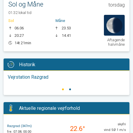
Sol og Måne
torsdag
01.32 lokal tid
Sol
Måne
06.06
23.53
20.27
14.41
Aftagende
14t 21min
halvmåne
Historik
Vejrstation Razgrad
Aktuelle regionale vejrforhold
skyfri
Razgrad (347m)
22.6°
vind SØ 1 m/s
fre. 07.08, 00.00