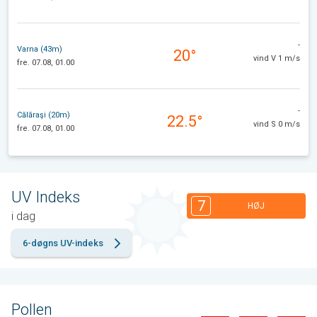
-
Varna (43m)
20°
vind V 1 m/s
fre. 07.08, 01.00
-
Călăraşi (20m)
22.5°
vind S 0 m/s
fre. 07.08, 01.00
UV Indeks
7
HØJ
i dag
6-døgns UV-indeks
Pollen