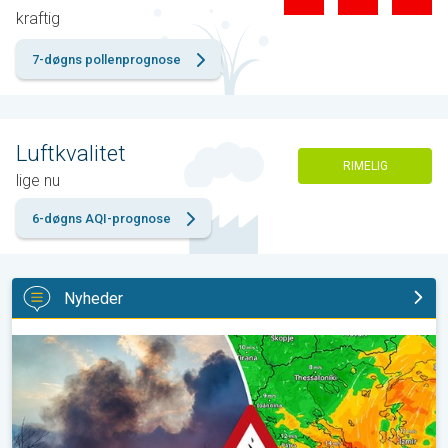
kraftig
7-døgns pollenprognose
Luftkvalitet
RIMELIG
lige nu
6-døgns AQI-prognose
Nyheder
Skovbrande hærger også i Sydøsteuropa. Hed varme og kraftig v