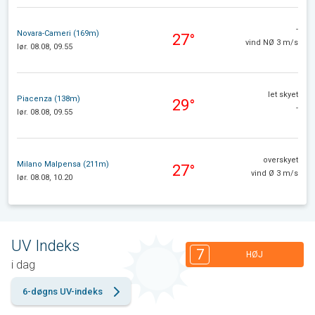
-
Novara-Cameri (169m)
27°
vind NØ 3 m/s
lør. 08.08, 09.55
let skyet
Piacenza (138m)
29°
-
lør. 08.08, 09.55
overskyet
Milano Malpensa (211m)
27°
vind Ø 3 m/s
lør. 08.08, 10.20
UV Indeks
7
HØJ
i dag
6-døgns UV-indeks