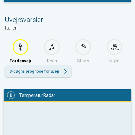
i dag
Uvejrsvarsler
Italien
Tordenvejr
Regn
Storm
Isglat
3-døgns prognose for uvejr
TemperaturRadar