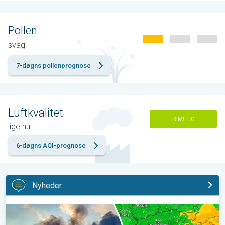
Pollen
svag
7-døgns pollenprognose
Luftkvalitet
RIMELIG
lige nu
6-døgns AQI-prognose
Nyheder
Skovbrande hærger også i Sydøsteuropa. Hed varme og kraftig v