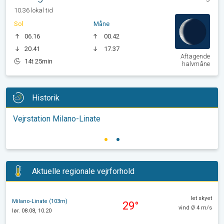
10.36 lokal tid
Sol
Måne
06.16
00.42
20.41
17.37
Aftagende
14t 25min
halvmåne
Historik
Vejrstation Milano-Linate
Aktuelle regionale vejrforhold
let skyet
Milano-Linate (103m)
29°
vind Ø 4 m/s
lør. 08.08, 10.20