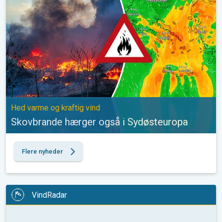
Hed varme og kraftig vind
Skovbrande hærger også i Sydøsteuropa
Flere nyheder
VindRadar