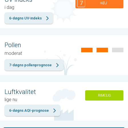
7
HØJ
i dag
6-døgns UV-indeks
Pollen
moderat
7-døgns pollenprognose
Luftkvalitet
RIMELIG
lige nu
6-døgns AQI-prognose