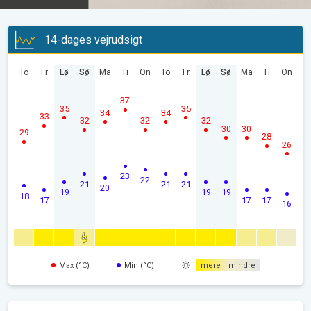
14-dages vejrudsigt
To
Fr
Lø
Sø
Ma
Ti
On
To
Fr
Lø
Sø
Ma
Ti
On
37
35
35
34
34
33
32
32
32
30
30
29
28
26
23
22
21
21
21
20
19
19
19
18
17
17
17
16
Max (°C)
Min (°C)
mere
mindre