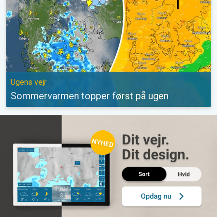
Ugens vejr
Sommervarmen topper først på ugen