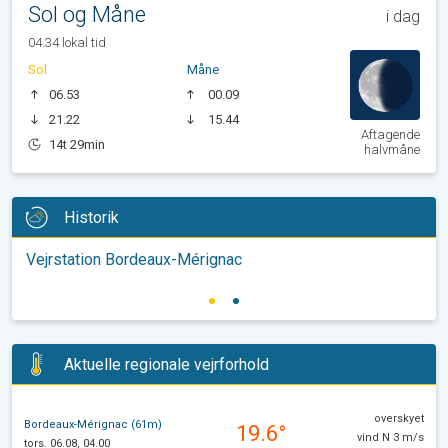
Sol og Måne
i dag
04.34 lokal tid
Sol
Måne
06.53
00.09
21.22
15.44
Aftagende
14t 29min
halvmåne
Historik
Vejrstation Bordeaux-Mérignac
Aktuelle regionale vejrforhold
overskyet
Bordeaux-Mérignac (61m)
19.6°
vind N 3 m/s
tors. 06.08, 04.00