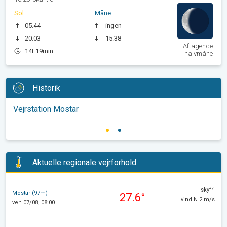
Sol
Måne
05.44
ingen
20.03
15.38
Aftagende
14t 19min
halvmåne
Historik
Vejrstation Mostar
Aktuelle regionale vejrforhold
skyfri
Mostar (97m)
27.6°
vind N 2 m/s
ven 07/08, 08:00