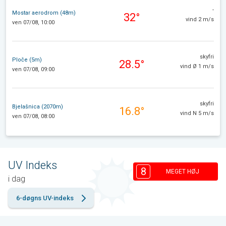
-
Mostar aerodrom (48m)
32°
vind 2 m/s
ven 07/08, 10:00
skyfri
Ploče (5m)
28.5°
vind Ø 1 m/s
ven 07/08, 09:00
skyfri
Bjelašnica (2070m)
16.8°
vind N 5 m/s
ven 07/08, 08:00
UV Indeks
8
MEGET HØJ
i dag
6-døgns UV-indeks