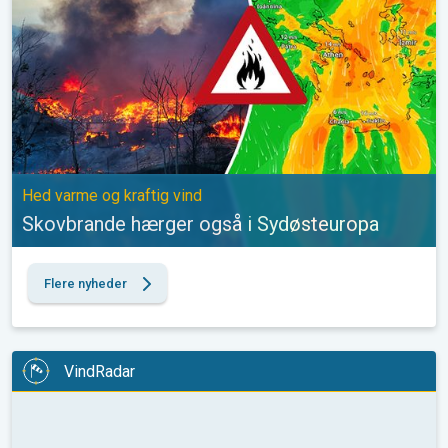
Hed varme og kraftig vind
Skovbrande hærger også i Sydøsteuropa
Flere nyheder
VindRadar