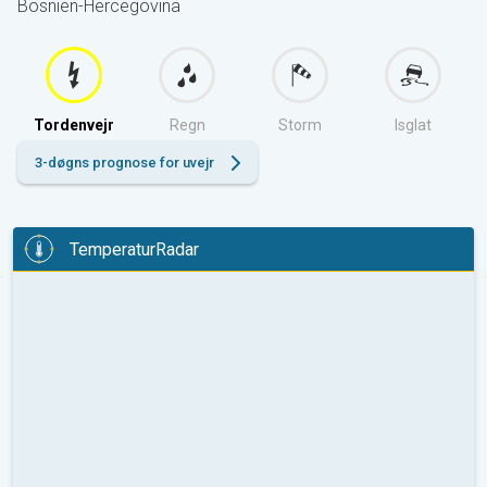
Bosnien-Hercegovina
Tordenvejr
Regn
Storm
Isglat
3-døgns prognose for uvejr
TemperaturRadar