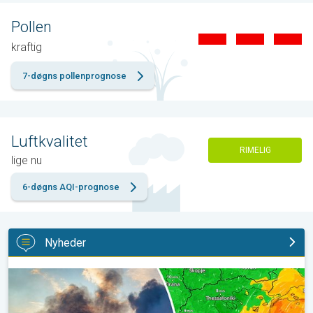
Pollen
kraftig
7-døgns pollenprognose
Luftkvalitet
RIMELIG
lige nu
6-døgns AQI-prognose
Nyheder
Skovbrande hærger også i Sydøsteuropa. Hed varme og kraftig v