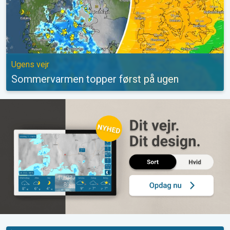
Ugens vejr
Sommervarmen topper først på ugen