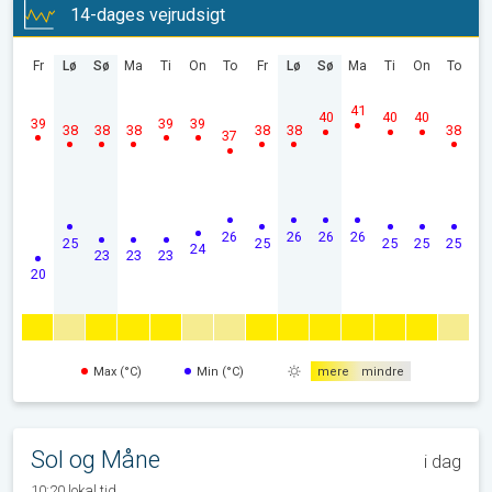
14-dages vejrudsigt
Fr
Lø
Sø
Ma
Ti
On
To
Fr
Lø
Sø
Ma
Ti
On
To
41
40
40
40
39
39
39
38
38
38
38
38
38
37
26
26
26
26
25
25
25
25
25
24
23
23
23
20
Max (°C)
Min (°C)
mere
mindre
Sol og Måne
i dag
10:20 lokal tid