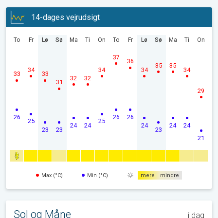
14-dages vejrudsigt
To
Fr
Lø
Sø
Ma
Ti
On
To
Fr
Lø
Sø
Ma
Ti
On
37
36
35
35
34
34
34
34
33
33
32
32
31
29
26
26
26
25
25
24
24
24
24
24
23
23
23
21
Max (°C)
Min (°C)
mere
mindre
Sol og Måne
i dag