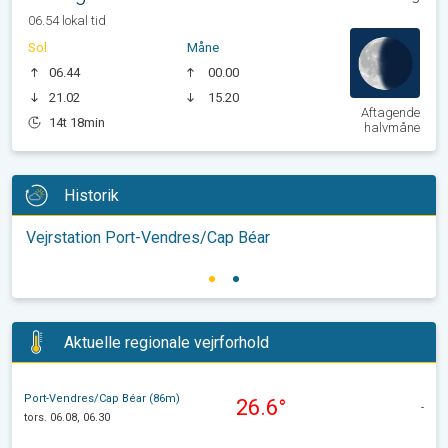
06.54 lokal tid
Sol
Måne
06.44
00.00
21.02
15.20
Aftagende
14t 18min
halvmåne
Historik
Vejrstation Port-Vendres/Cap Béar
Aktuelle regionale vejrforhold
Port-Vendres/Cap Béar (86m)
26.6°
-
tors. 06.08, 06.30