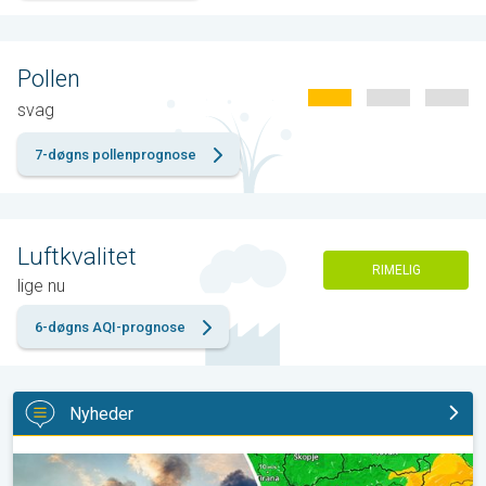
Pollen
svag
7-døgns pollenprognose
Luftkvalitet
RIMELIG
lige nu
6-døgns AQI-prognose
Nyheder
Skovbrande hærger også i Sydøsteuropa. Hed varme og kraftig v