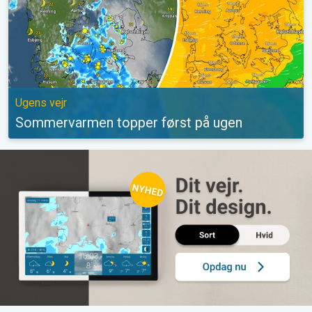
Ugens vejr
Sommervarmen topper først på ugen