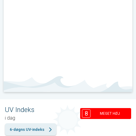
UV Indeks
8
MEGET HØJ
i dag
6-døgns UV-indeks