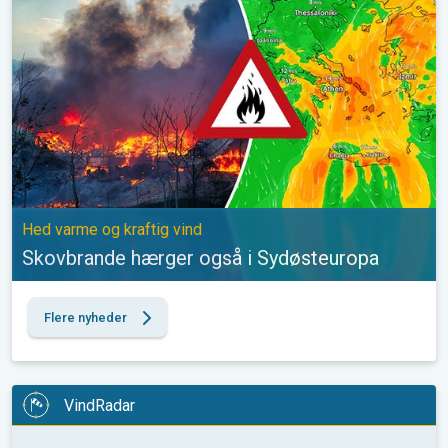
Hed varme og kraftig vind
Skovbrande hærger også i Sydøsteuropa
Flere nyheder
VindRadar