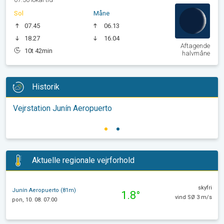
Sol
Måne
07.45
06.13
18.27
16.04
Aftagende
10t 42min
halvmåne
Historik
Vejrstation Junín Aeropuerto
Aktuelle regionale vejrforhold
skyfri
Junín Aeropuerto (81m)
1.8°
vind SØ 3 m/s
pon, 10. 08. 07:00