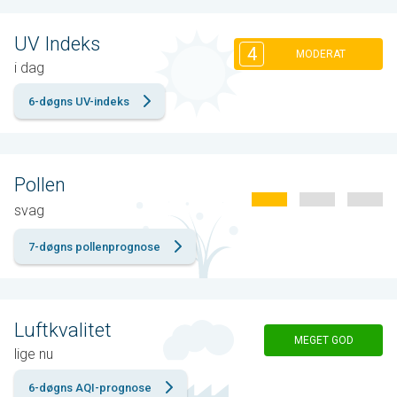
UV Indeks
4
MODERAT
i dag
6-døgns UV-indeks
Pollen
svag
7-døgns pollenprognose
Luftkvalitet
MEGET GOD
lige nu
6-døgns AQI-prognose