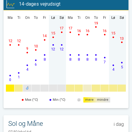
14-dages vejrudsigt
Ma
Ti
On
To
Fr
Lø
Sø
Ma
Ti
On
To
Fr
Lø
Sø
19
17
17
16
16
16
15
15
14
13
12
12
10
9
12
12
8
8
8
8
8
7
6
5
4
4
1
0
Max (°C)
Min (°C)
mere
mindre
Sol og Måne
i dag
07:50 lokal tid