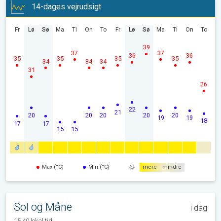
14-dages vejrudsigt
Fr
Lø
Sø
Ma
Ti
On
To
Fr
Lø
Sø
Ma
Ti
On
To
39
37
37
36
36
35
35
35
35
34
34
34
31
26
22
21
20
20
20
20
20
19
19
18
17
17
15
15
Max (°C)
Min (°C)
mere
mindre
Sol og Måne
i dag
15.40 lokal tid