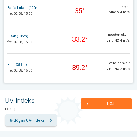
let skyet
Banja Luka II (122m)
35°
vind V 4 m/s
fre. 07.08, 15.30
næsten skyfri
Sisak (105m)
33.2°
vind NØ 4 m/s
fre. 07.08, 15.00
let tordenvejr
Knin (255m)
39.2°
vind NØ 2 m/s
fre. 07.08, 15.00
UV Indeks
7
HØJ
i dag
6-døgns UV-indeks