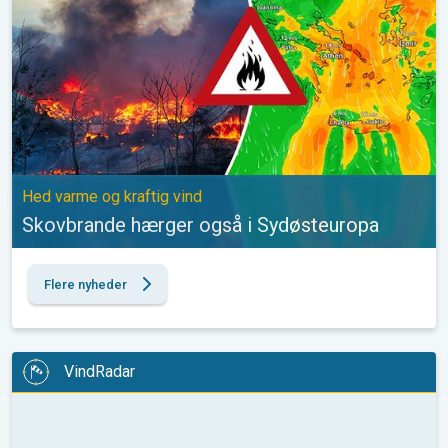
Hed varme og kraftig vind
Skovbrande hærger også i Sydøsteuropa
Flere nyheder
VindRadar