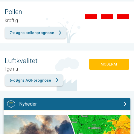
Pollen
kraftig
7-døgns pollenprognose
Luftkvalitet
MODERAT
lige nu
6-døgns AQI-prognose
Nyheder
Skovbrande hærger også i Sydøsteuropa. Hed varme og kraftig v