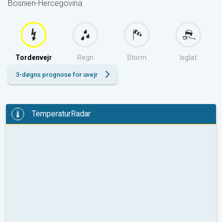
Bosnien-Hercegovina
Tordenvejr
Regn
Storm
Isglat
3-døgns prognose for uvejr
TemperaturRadar