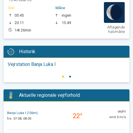
Sol
Måne
05.45
ingen
20.11
15.49
Aftagende
14t 26min
halvmåne
Historik
Vejrstation Banja Luka I
Aktuelle regionale vejrforhold
skyfri
Banja Luka I (156m)
22°
vind 0 m/s
fre. 07.08, 08.00