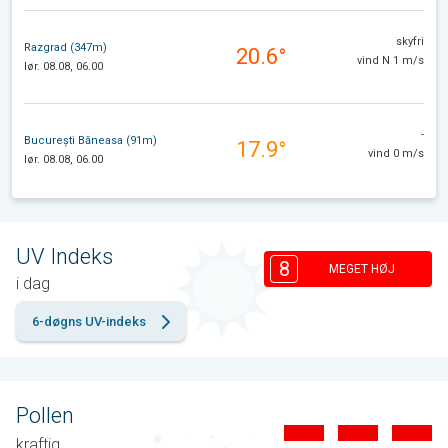
skyfri
Razgrad (347m)
20.6°
vind N 1 m/s
lør. 08.08, 06.00
-
București Băneasa (91m)
17.9°
vind 0 m/s
lør. 08.08, 06.00
UV Indeks
8
MEGET HØJ
i dag
6-døgns UV-indeks
Pollen
kraftig