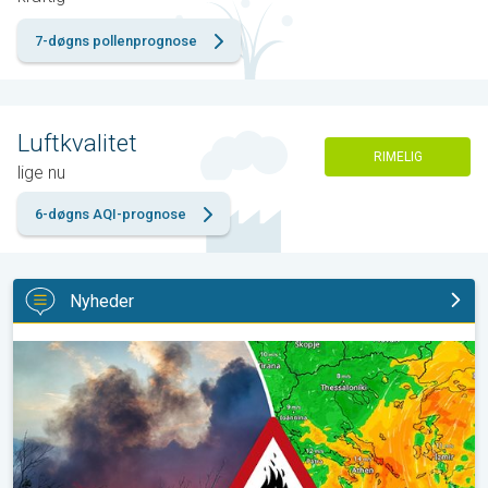
7-døgns pollenprognose
Luftkvalitet
RIMELIG
lige nu
6-døgns AQI-prognose
Nyheder
Skovbrande hærger også i Sydøsteuropa. Hed varme og kraftig v