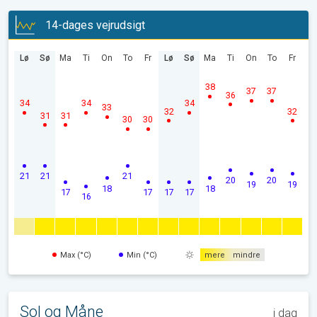
14-dages vejrudsigt
Lø
Sø
Ma
Ti
On
To
Fr
Lø
Sø
Ma
Ti
On
To
Fr
38
37
37
36
34
34
34
33
32
32
31
31
30
30
21
21
21
20
20
19
19
18
18
17
17
17
17
16
Max (°C)
Min (°C)
mere
mindre
Sol og Måne
i dag