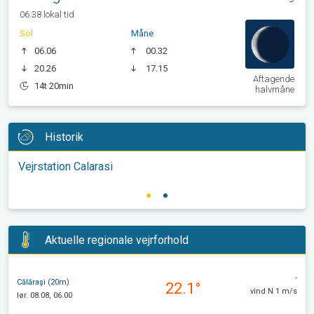
06.38 lokal tid
Sol
Måne
06.06
00.32
20.26
17.15
Aftagende
14t 20min
halvmåne
Historik
Vejrstation Calarasi
Aktuelle regionale vejrforhold
-
Călăraşi (20m)
22.1°
vind N 1 m/s
lør. 08.08, 06.00