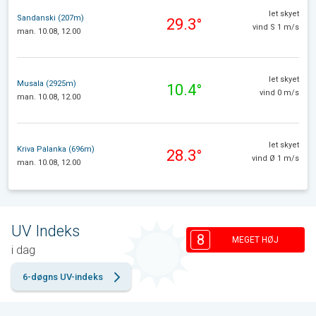
let skyet
Sandanski (207m)
29.3°
vind S 1 m/s
man. 10.08, 12.00
let skyet
Musala (2925m)
10.4°
vind 0 m/s
man. 10.08, 12.00
let skyet
Kriva Palanka (696m)
28.3°
vind Ø 1 m/s
man. 10.08, 12.00
UV Indeks
8
MEGET HØJ
i dag
6-døgns UV-indeks