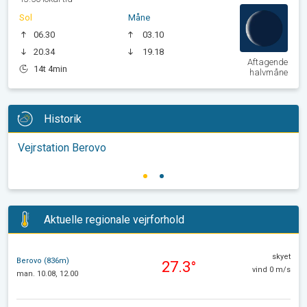
Sol
Måne
06.30
03.10
20.34
19.18
Aftagende
14t 4min
halvmåne
Historik
Vejrstation Berovo
Aktuelle regionale vejrforhold
skyet
Berovo (836m)
27.3°
vind 0 m/s
man. 10.08, 12.00