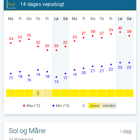
14-dages vejrudsigt
Ma
Ti
On
To
Fr
Lø
Sø
Ma
Ti
On
To
Fr
Lø
Sø
40
39
38
38
37
37
36
35
35
34
32
32
30
30
23
23
22
21
21
20
19
19
18
18
17
17
16
15
Max (°C)
Min (°C)
mere
mindre
Sol og Måne
i dag
13.50 lokal tid