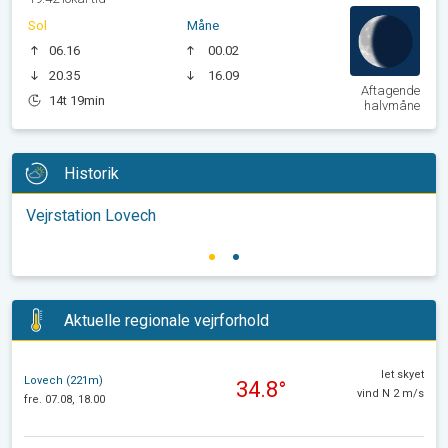
Sol
Måne
06.16
00.02
20.35
16.09
Aftagende
14t 19min
halvmåne
Historik
Vejrstation Lovech
Aktuelle regionale vejrforhold
let skyet
Lovech (221m)
34.8°
vind N 2 m/s
fre. 07.08, 18.00