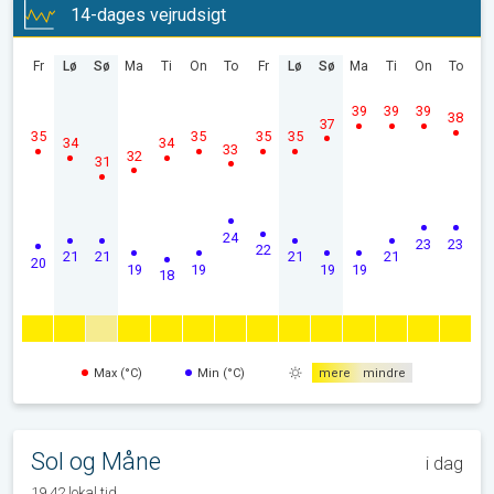
14-dages vejrudsigt
Fr
Lø
Sø
Ma
Ti
On
To
Fr
Lø
Sø
Ma
Ti
On
To
39
39
39
38
37
35
35
35
35
34
34
33
32
31
24
23
23
22
21
21
21
21
20
19
19
19
19
18
Max (°C)
Min (°C)
mere
mindre
Sol og Måne
i dag
19.42 lokal tid