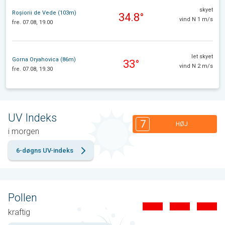
skyet
Roșiorii de Vede (103m)
34.8°
vind N 1 m/s
fre. 07.08, 19.00
let skyet
Gorna Oryahovica (86m)
33°
vind N 2 m/s
fre. 07.08, 19.30
UV Indeks
7
HØJ
i morgen
6-døgns UV-indeks
Pollen
kraftig