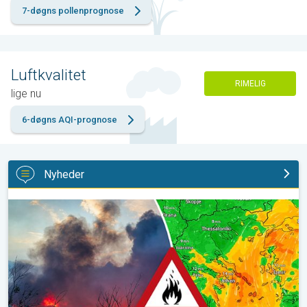
7-døgns pollenprognose
Luftkvalitet
RIMELIG
lige nu
6-døgns AQI-prognose
Nyheder
Skovbrande hærger også i Sydøsteuropa. Hed varme og kraftig v