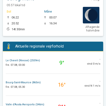
05.57 lokal tid
Sol
Måne
06.22
00.07
20.52
16.34
Aftagende
14t 30min
halvmåne
Aktuelle regionale vejrforhold
-
Le Chevril (Nivose) (2559m)
9°
vind 0 m/s
fre. 07.08, 03.00
-
Bourg-Saint-Maurice (865m)
16°
vind N 1 m/s
fre. 07.08, 05.30
-
Valle d'Aosta Aeroporto (546m)