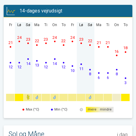
14-dages vejrudsigt
Fr
Lø
Sø
Ma
Ti
On
To
Fr
Lø
Sø
Ma
Ti
On
To
24
24
24
23
23
23
22
22
22
21
21
21
18
16
14
14
13
12
12
12
12
11
10
8
8
6
6
3
Max (°C)
Min (°C)
mere
mindre
Sol og Måne
i dag