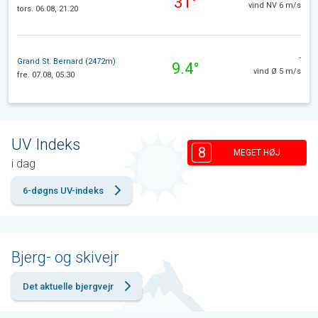
31°
vind NV 6 m/s
tors. 06.08, 21.20
-
Grand St. Bernard (2472m)
9.4°
vind Ø 5 m/s
fre. 07.08, 05.30
UV Indeks
8
MEGET HØJ
i dag
6-døgns UV-indeks
Bjerg- og skivejr
Det aktuelle bjergvejr