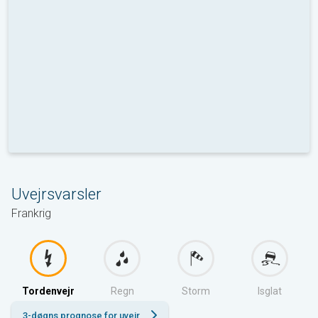
Uvejrsvarsler
Frankrig
Tordenvejr
Regn
Storm
Isglat
3-døgns prognose for uvejr