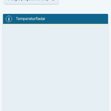
TemperaturRadar