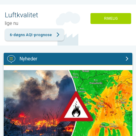
Luftkvalitet
RIMELIG
lige nu
6-døgns AQI-prognose
Nyheder
Skovbrande hærger også i Sydøsteuropa. Hed varme og kraftig v