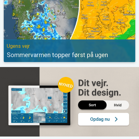
Ugens vejr
Sommervarmen topper først på ugen