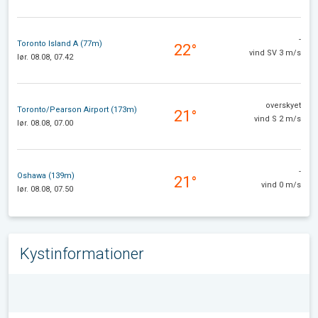
-
Toronto Island A (77m)
22°
vind SV 3 m/s
lør. 08.08, 07.42
overskyet
Toronto/Pearson Airport (173m)
21°
vind S 2 m/s
lør. 08.08, 07.00
-
Oshawa (139m)
21°
vind 0 m/s
lør. 08.08, 07.50
Kystinformationer