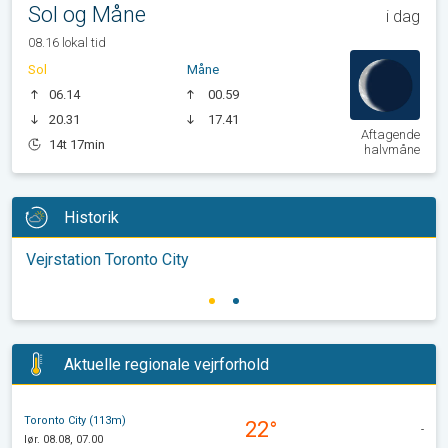
Sol og Måne
i dag
08.16 lokal tid
Sol
Måne
06.14
00.59
20.31
17.41
Aftagende
14t 17min
halvmåne
Historik
Vejrstation Toronto City
Aktuelle regionale vejrforhold
Toronto City (113m)
22°
-
lør. 08.08, 07.00