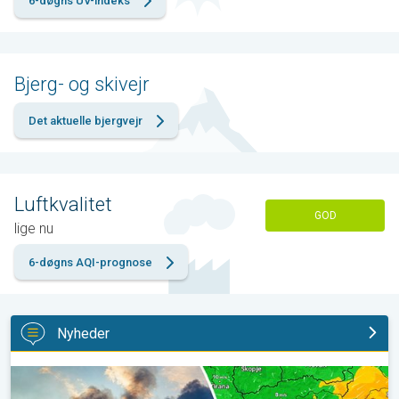
6-døgns UV-indeks
Bjerg- og skivejr
Det aktuelle bjergvejr
Luftkvalitet
GOD
lige nu
6-døgns AQI-prognose
Nyheder
Skovbrande hærger også i Sydøsteuropa. Hed varme og kraftig v