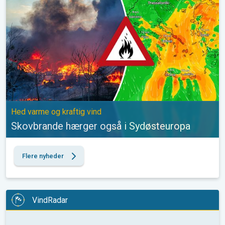
Hed varme og kraftig vind
Skovbrande hærger også i Sydøsteuropa
Flere nyheder
VindRadar