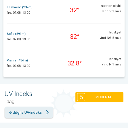
næsten skyfri
Leskovac (232m)
32°
vind V 1 m/s
fre. 07.08, 13.00
let skyet
Sofia (591m)
32°
vind NØ 5 m/s
fre. 07.08, 13.30
let skyet
Vranje (434m)
32.8°
vind N 1 m/s
fre. 07.08, 13.00
UV Indeks
5
MODERAT
i dag
6-døgns UV-indeks