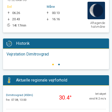
Sol
Måne
06.26
00.13
20.43
16.16
Aftagende
14t 17min
halvmåne
Historik
Vejrstation Dimitrovgrad
Aktuelle regionale vejrforhold
let skyet
Dimitrovgrad (450m)
30.4°
vind N 2 m/s
fre. 07.08, 13.00