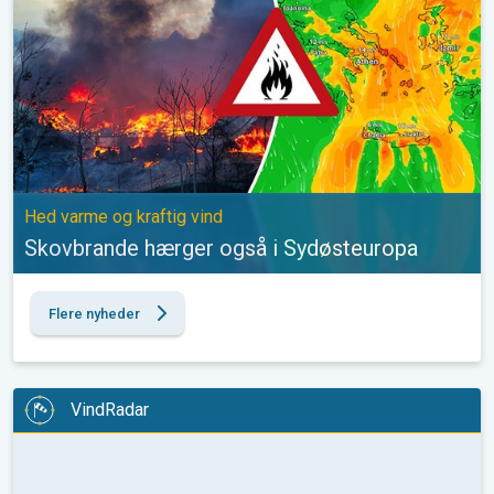
Hed varme og kraftig vind
Skovbrande hærger også i Sydøsteuropa
Flere nyheder
VindRadar