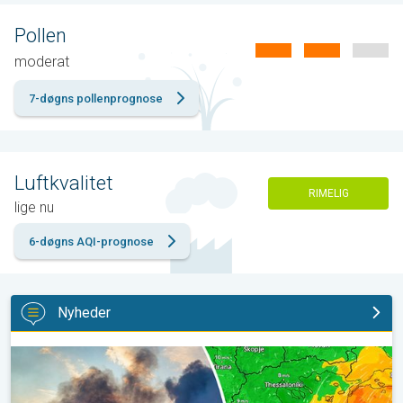
Pollen
moderat
7-døgns pollenprognose
Luftkvalitet
RIMELIG
lige nu
6-døgns AQI-prognose
Nyheder
Skovbrande hærger også i Sydøsteuropa. Hed varme og kraftig v