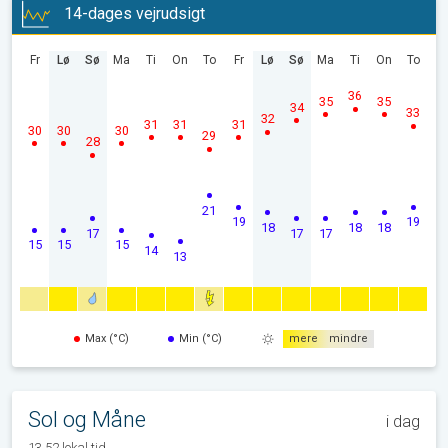
14-dages vejrudsigt
Fr
Lø
Sø
Ma
Ti
On
To
Fr
Lø
Sø
Ma
Ti
On
To
36
35
35
34
33
32
31
31
31
30
30
30
29
28
21
19
19
18
18
18
17
17
17
15
15
15
14
13
Max (°C)
Min (°C)
mere
mindre
Sol og Måne
i dag
13.52 lokal tid