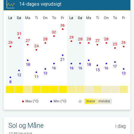
14-dages vejrudsigt
Lø
Sø
Ma
Ti
On
To
Fr
Lø
Sø
Ma
Ti
On
To
Fr
36
32
31
29
28
28
28
28
27
27
26
26
25
24
21
18
18
17
16
16
16
16
15
13
13
12
11
8
Max (°C)
Min (°C)
mere
mindre
Sol og Måne
i dag
12.53 lokal tid