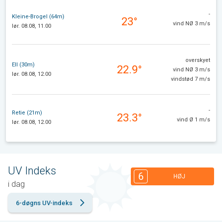
-
Kleine-Brogel (64m)
23°
vind NØ 3 m/s
lør. 08.08, 11.00
overskyet
Ell (30m)
22.9°
vind NØ 3 m/s
lør. 08.08, 12.00
vindstød 7 m/s
-
Retie (21m)
23.3°
vind Ø 1 m/s
lør. 08.08, 12.00
UV Indeks
6
HØJ
i dag
6-døgns UV-indeks