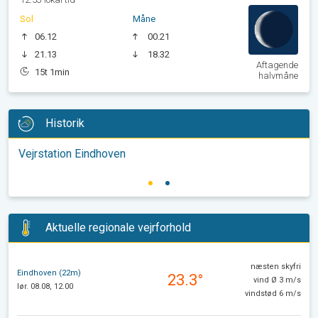
Sol
Måne
06.12
00.21
21.13
18.32
Aftagende
15t 1min
halvmåne
Historik
Vejrstation Eindhoven
Aktuelle regionale vejrforhold
næsten skyfri
Eindhoven (22m)
23.3°
vind Ø 3 m/s
lør. 08.08, 12.00
vindstød 6 m/s