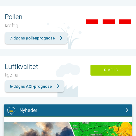
Pollen
kraftig
7-døgns pollenprognose
Luftkvalitet
RIMELIG
lige nu
6-døgns AQI-prognose
Nyheder
Skovbrande hærger også i Sydøsteuropa. Hed varme og kraftig v