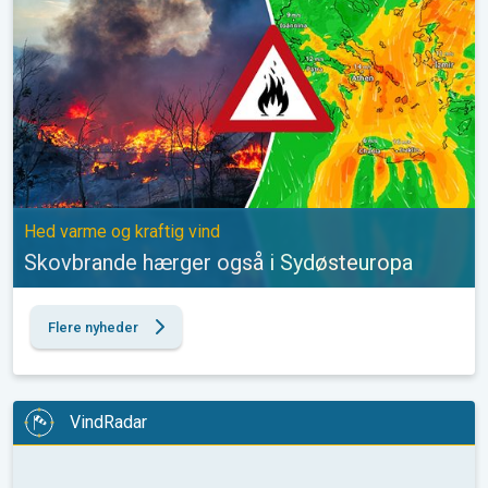
Hed varme og kraftig vind
Skovbrande hærger også i Sydøsteuropa
Flere nyheder
VindRadar