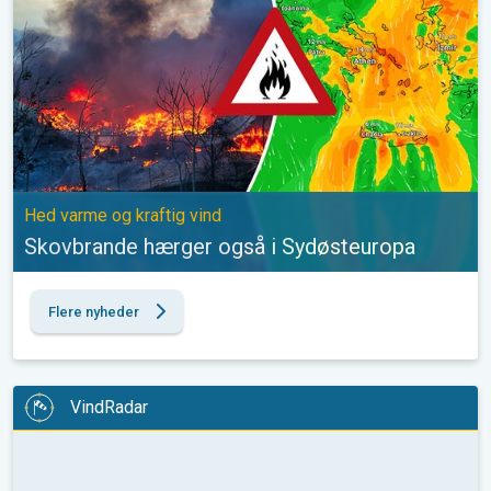
Hed varme og kraftig vind
Skovbrande hærger også i Sydøsteuropa
Flere nyheder
VindRadar