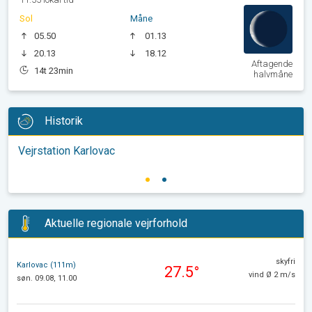
Sol
Måne
05.50
01.13
20.13
18.12
Aftagende
14t 23min
halvmåne
Historik
Vejrstation Karlovac
Aktuelle regionale vejrforhold
skyfri
Karlovac (111m)
27.5°
vind Ø 2 m/s
søn. 09.08, 11.00