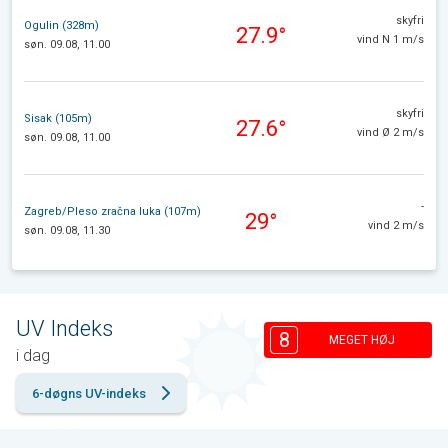
skyfri
Ogulin (328m)
27.9°
vind N 1 m/s
søn. 09.08, 11.00
skyfri
Sisak (105m)
27.6°
vind Ø 2 m/s
søn. 09.08, 11.00
-
Zagreb/Pleso zračna luka (107m)
29°
vind 2 m/s
søn. 09.08, 11.30
UV Indeks
8
MEGET HØJ
i dag
6-døgns UV-indeks