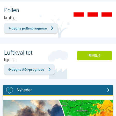
Pollen
kraftig
7-døgns pollenprognose
Luftkvalitet
RIMELIG
lige nu
6-døgns AQI-prognose
Nyheder
Skovbrande hærger også i Sydøsteuropa. Hed varme og kraftig v