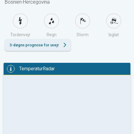
Bosnien-Hercegovina
Tordenvejr
Regn
Storm
Isglat
3-døgns prognose for uvejr
TemperaturRadar