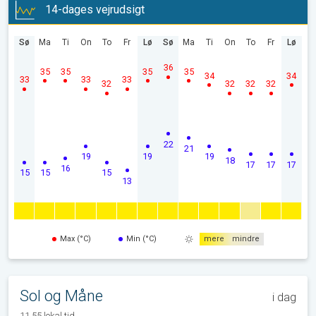
14-dages vejrudsigt
Sø
Ma
Ti
On
To
Fr
Lø
Sø
Ma
Ti
On
To
Fr
Lø
36
35
35
35
35
34
34
33
33
33
32
32
32
32
22
21
19
19
19
18
17
17
17
16
15
15
15
13
Max (°C)
Min (°C)
mere
mindre
Sol og Måne
i dag
11.55 lokal tid