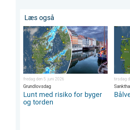
Læs også
Lunt med risiko for byger og torden. Grundlovsdag. . 
Bålvejr 
fredag den 5. juni 2026
tirsdag 
Grundlovsdag
Sanktha
Lunt med risiko for byger
Bålve
og torden