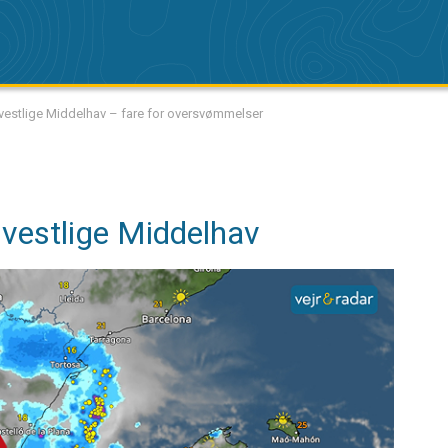
vestlige Middelhav – fare for oversvømmelser
 vestlige Middelhav