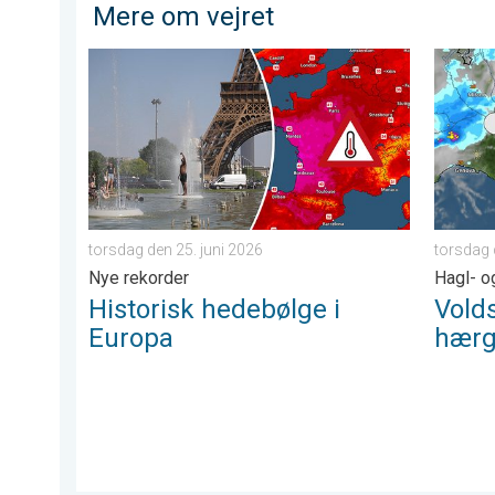
Mere om vejret
Historisk hedebølge i Europa. Nye rekorder. . . torsd
Voldsom
torsdag den 25. juni 2026
torsdag 
Nye rekorder
Hagl- o
Historisk hedebølge i
Vold
Europa
hærge