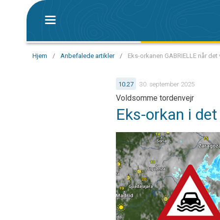
Hjem
/
Anbefalede artikler
/
Eks-orkanen GABRIELLE når det 
10.27
30. september 2025
Voldsomme tordenvejr
Eks-orkan i det