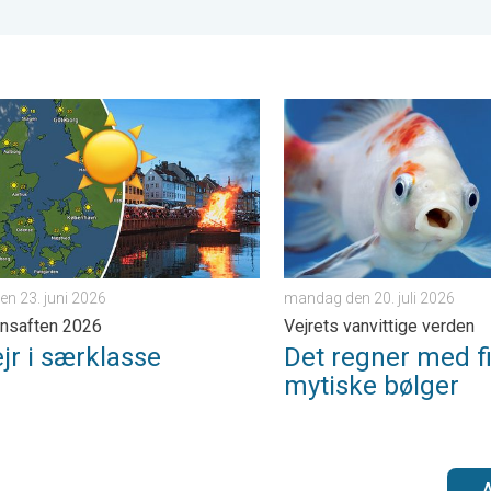
. fredag den 5. juni 2026
i særklasse. Sankthansaften 2026. . . tirsdag den 23. juni 2026
Det regner med fisk og myti
den 23. juni 2026
mandag den 20. juli 2026
nsaften 2026
Vejrets vanvittige verden
jr i særklasse
Det regner med f
mytiske bølger
A