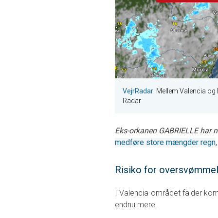
VejrRadar
: Mellem Valencia og 
Radar
Eks-orkanen GABRIELLE har nå
medføre store mængder regn
Risiko for oversvømme
I Valencia-området falder ko
endnu mere.