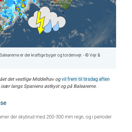
Balearerne er der kraftige byger og tordenvejr.
- © Vejr &
et det vestlige Middelhav og
vil frem til tirsdag aften
, især langs Spaniens østkyst og på Balearerne.
lse
mmer der skybrud med 200-300 mm regn, og i perioder