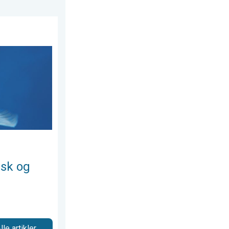
ske bølger. Vejrets vanvittige verden. . . mandag den 20. juli 20
isk og
lle artikler