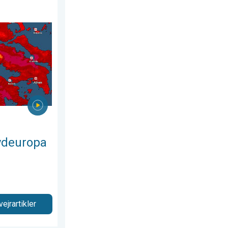
rsdag den 16. juli 2026
Op mod 45 grader. . . onsdag den 22. juli 2026
ydeuropa
vejrartikler