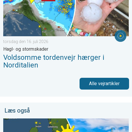
torsdag den 16. juli 2026
Hagl- og stormskader
Voldsomme tordenvejr hærger i
Norditalien
Alle vejrartikler
Læs også
Solrigt med lune temperaturer. Vejret 1. maj. . . torsdag den 30