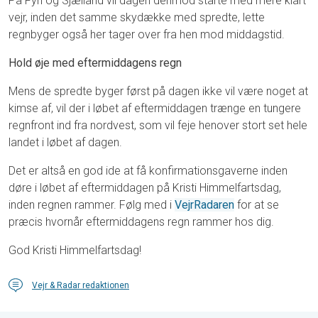
På Fyn og Sjælland vil dagen derimod starte med mere klart
vejr, inden det samme skydække med spredte, lette
regnbyger også her tager over fra hen mod middagstid.
Hold øje med eftermiddagens regn
Mens de spredte byger først på dagen ikke vil være noget at
kimse af, vil der i løbet af eftermiddagen trænge en tungere
regnfront ind fra nordvest, som vil feje henover stort set hele
landet i løbet af dagen.
Det er altså en god ide at få konfirmationsgaverne inden
døre i løbet af eftermiddagen på Kristi Himmelfartsdag,
inden regnen rammer. Følg med i
VejrRadaren
for at se
præcis hvornår eftermiddagens regn rammer hos dig.
God Kristi Himmelfartsdag!
Vejr & Radar redaktionen