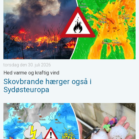
torsdag den 30. juli 2026
Hed varme og kraftig vind
Skovbrande hærger også i
Sydøsteuropa
Voldsomme tordenvejr hærger i Norditalien. Hagl- og stormskade