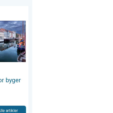
 13. maj 2026
g torden. Grundlovsdag. . . fredag den 5. juni 2026
or byger
lle artikler