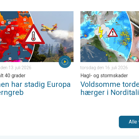
h. . . fredag den 3. juli 2026
har stadig Europa i et jerngreb. Regionalt 40 grader. . . mandag d
Voldsomme tordenvejr hærger
en 13. juli 2026
torsdag den 16. juli 2026
lt 40 grader
Hagl- og stormskader
en har stadig Europa
Voldsomme torde
jerngreb
hærger i Nordital
Alle 