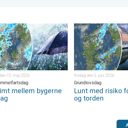
ge verden. . . søndag den 5. april 2026
t mellem bygerne torsdag. Kristi Himmelfartsdag. . . onsdag den
Lunt med risiko for byger o
den 13. maj 2026
fredag den 5. juni 2026
Himmelfartsdag
Grundlovsdag
limt mellem bygerne
Lunt med risiko f
dag
og torden
A