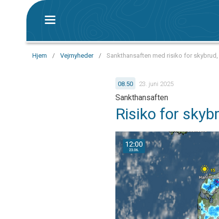
Hjem
/
Vejrnyheder
/
Sankthansaften med risiko for skybrud,
08.50
23. juni 2025
Sankthansaften
Risiko for skyb