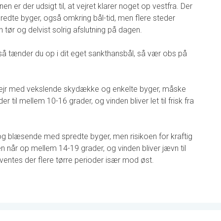
 er der udsigt til, at vejret klarer noget op vestfra. Der
dte byger, også omkring bål-tid, men flere steder
 tør og delvist solrig afslutning på dagen.
, så tænder du op i dit eget sankthansbål, så vær obs på
 vejr med vekslende skydække og enkelte byger, måske
 til mellem 10-16 grader, og vinden bliver let til frisk fra
t og blæsende med spredte byger, men risikoen for kraftig
 når op mellem 14-19 grader, og vinden bliver jævn til
 ventes der flere tørre perioder især mod øst.