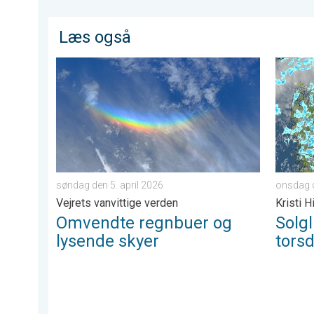
Læs også
Omvendte regnbuer og lysende skyer. Vejrets vanvitti
Solglim
søndag den 5. april 2026
onsdag 
Vejrets vanvittige verden
Kristi 
Omvendte regnbuer og
Solg
lysende skyer
tors