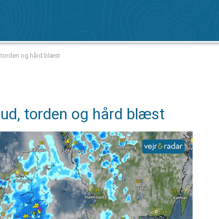
 torden og hård blæst
rud, torden og hård blæst