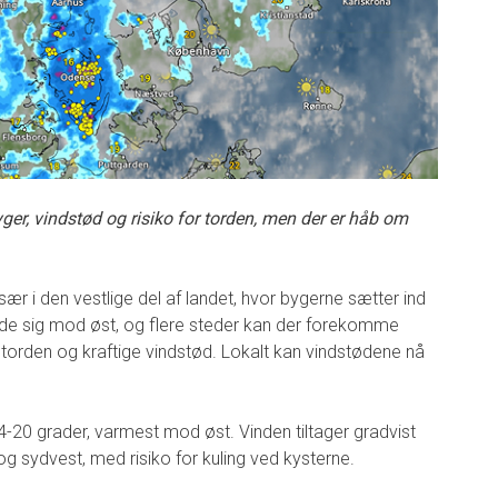
er, vindstød og risiko for torden, men der er håb om
sær i den vestlige del af landet, hvor bygerne sætter ind
er de sig mod øst, og flere steder kan der forekomme
 torden og kraftige vindstød. Lokalt kan vindstødene nå
-20 grader, varmest mod øst. Vinden tiltager gradvist
t og sydvest, med risiko for kuling ved kysterne.