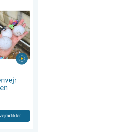
en 13. juli 2026
 i Norditalien. Hagl- og stormskader. . . torsdag den 16. juli 2
nvejr
ien
vejrartikler