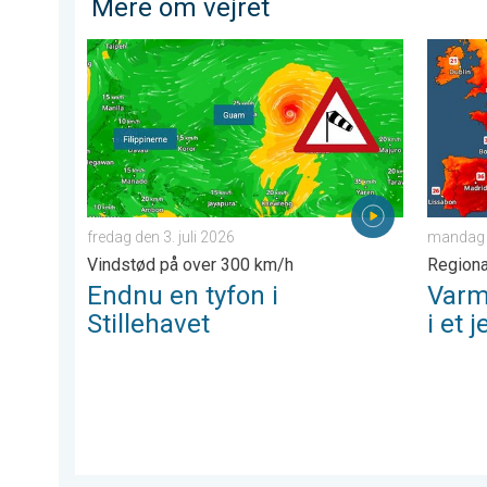
Mere om vejret
Endnu en tyfon i Stillehavet. Vindstød på over 300 km/
Varmen 
fredag den 3. juli 2026
mandag d
Vindstød på over 300 km/h
Regiona
Endnu en tyfon i
Varm
Stillehavet
i et 