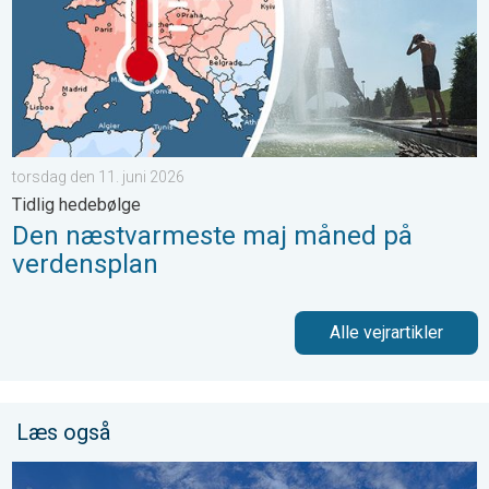
torsdag den 11. juni 2026
Tidlig hedebølge
Den næstvarmeste maj måned på
verdensplan
Alle vejrartikler
Læs også
Omvendte regnbuer og lysende skyer. Vejrets vanvittige verden.