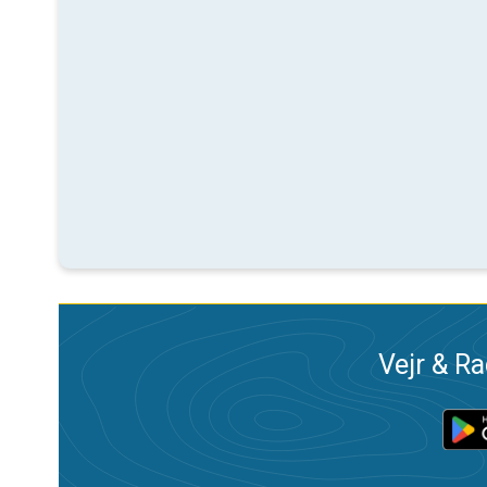
Vejr & Ra