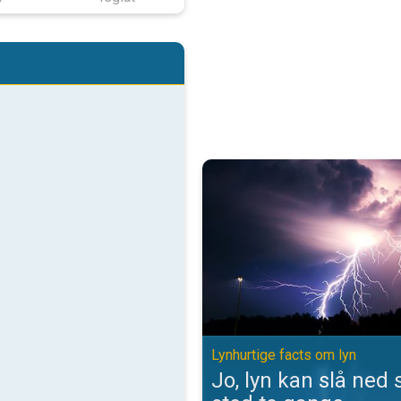
Jo, lyn kan slå ned samme sted t
Lynhurtige facts om lyn
Jo, lyn kan slå ne