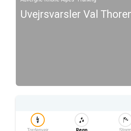
Uvejrsvarsler Val Thore
Tordenvejr
Regn
Stor