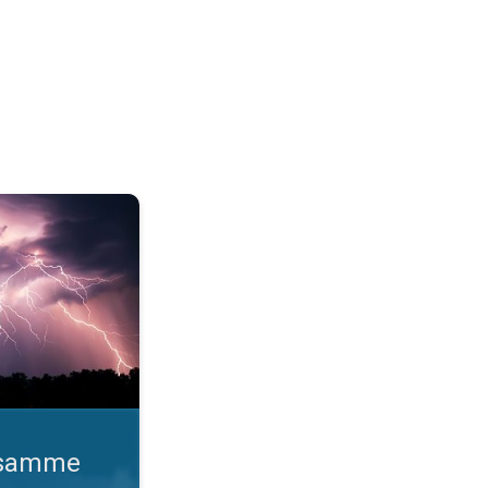
o gange. Lynhurtige facts om lyn. . .
d samme