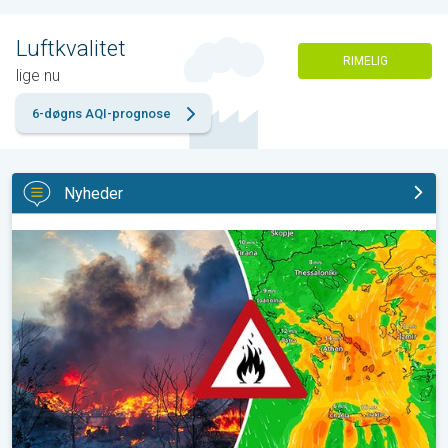
Luftkvalitet
RIMELIG
lige nu
6-døgns AQI-prognose
Nyheder
Skovbrande hærger også i Sydøsteuropa. Hed varme og kraftig v