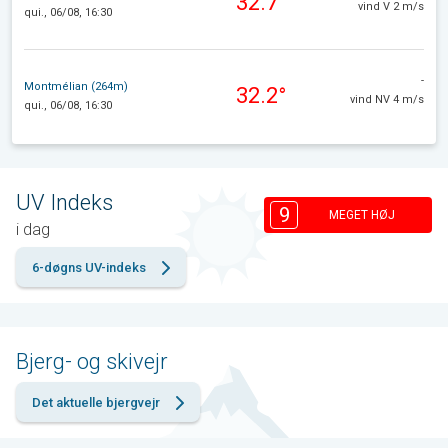
32.7°
vind V 2 m/s
qui., 06/08, 16:30
-
Montmélian (264m)
32.2°
vind NV 4 m/s
qui., 06/08, 16:30
UV Indeks
9
MEGET HØJ
i dag
6-døgns UV-indeks
Bjerg- og skivejr
Det aktuelle bjergvejr