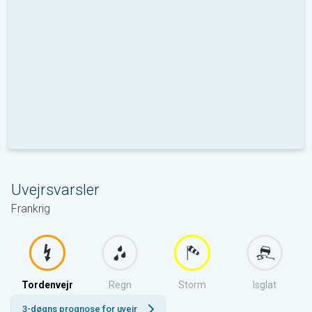
Uvejrsvarsler
Frankrig
Tordenvejr
Regn
Storm
Isglat
3-døgns prognose for uvejr