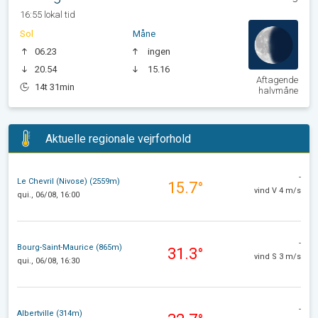
16:55 lokal tid
Sol
Måne
06.23
ingen
20.54
15.16
Aftagende
14t 31min
halvmåne
Aktuelle regionale vejrforhold
-
Le Chevril (Nivose) (2559m)
15.7°
vind V 4 m/s
qui., 06/08, 16:00
-
Bourg-Saint-Maurice (865m)
31.3°
vind S 3 m/s
qui., 06/08, 16:30
-
Albertville (314m)