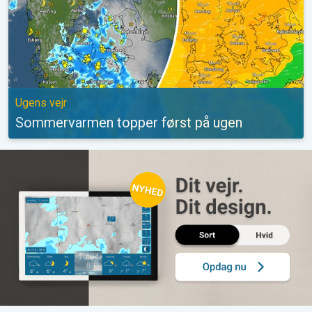
Ugens vejr
Sommervarmen topper først på ugen