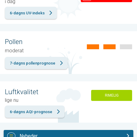
i dag
6-døgns UV-indeks
Pollen
moderat
7-døgns pollenprognose
Luftkvalitet
RIMELIG
lige nu
6-døgns AQI-prognose
Nyheder