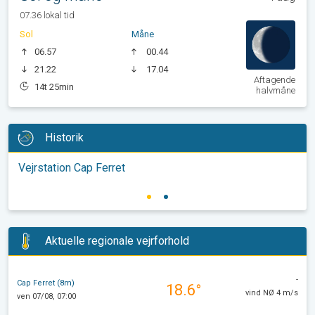
07.36 lokal tid
Sol
Måne
06.57
00.44
21.22
17.04
Aftagende
14t 25min
halvmåne
Historik
Vejrstation Cap Ferret
Aktuelle regionale vejrforhold
-
Cap Ferret (8m)
18.6°
vind NØ 4 m/s
ven 07/08, 07:00