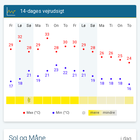
14-dages vejrudsigt
Fr
Lø
Sø
Ma
Ti
On
To
Fr
Lø
Sø
Ma
Ti
On
To
33
32
30
30
29
29
29
28
28
28
26
26
25
24
23
22
21
21
21
21
19
19
18
18
18
18
17
16
Max (°C)
Min (°C)
mere
mindre
Sol og Måne
i dag