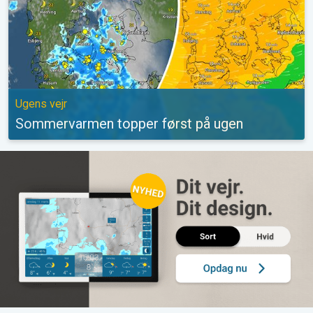
Ugens vejr
Sommervarmen topper først på ugen