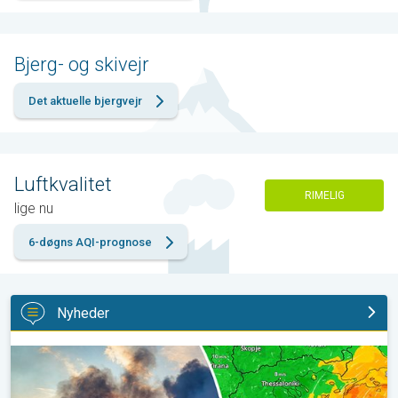
Bjerg- og skivejr
Det aktuelle bjergvejr
Luftkvalitet
RIMELIG
lige nu
6-døgns AQI-prognose
Nyheder
Skovbrande hærger også i Sydøsteuropa. Hed varme og kraftig v