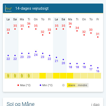
14-dages vejrudsigt
Lø
Sø
Ma
Ti
On
To
Fr
Lø
Sø
Ma
Ti
On
To
Fr
36
36
35
35
35
35
35
34
33
33
33
32
32
31
24
23
23
23
22
22
22
21
20
18
18
18
17
16
Max (°C)
Min (°C)
mere
mindre
Sol og Måne
i dag