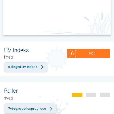
UV Indeks
6
HØJ
i dag
6-døgns UV-indeks
Pollen
svag
7-døgns pollenprognose