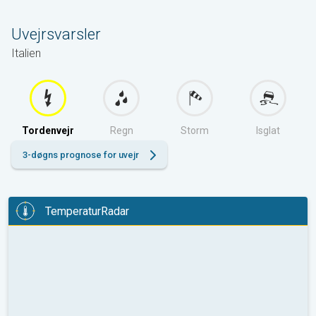
i dag
Uvejrsvarsler
Italien
Tordenvejr
Regn
Storm
Isglat
3-døgns prognose for uvejr
TemperaturRadar