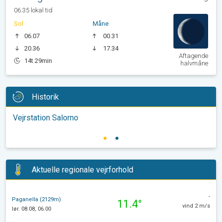
06.35 lokal tid
Sol
Måne
06.07
00.31
20.36
17.34
Aftagende
14t 29min
halvmåne
Historik
Vejrstation Salorno
Aktuelle regionale vejrforhold
-
Paganella (2129m)
11.4°
vind 2 m/s
lør. 08.08, 06.00