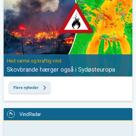
Hed varme og kraftig vind
Skovbrande hærger også i Sydøsteuropa
Flere nyheder
VindRadar